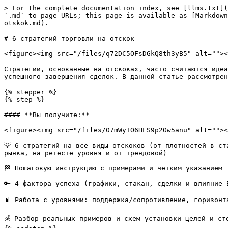
> For the complete documentation index, see [llms.txt](
`.md` to page URLs; this page is available as [Markdown
otskok.md).

# 6 стратегий торговли на отскок

<figure><img src="/files/q72DC5OFsDGkQ8th3yB5" alt=""><
Стратегии, основанные на отскоках, часто считаются идеа
успешного завершения сделок. В данной статье рассмотрен
{% stepper %}

{% step %}

#### **Вы получите:**

<figure><img src="/files/07mWyIO6HLS9p2Ow5anu" alt=""><
💡 6 стратегий на все виды отскоков (от плотностей в ст
рынка, на ретесте уровня и от трендовой)

🏁 Пошаговую инструкцию с примерами и четким указанием т
🔑 4 фактора успеха (графики, стакан, сделки и влияние B
📊 Работа с уровнями: поддержка/сопротивление, горизонт
💰 Разбор реальных примеров и схем установки целей и сто