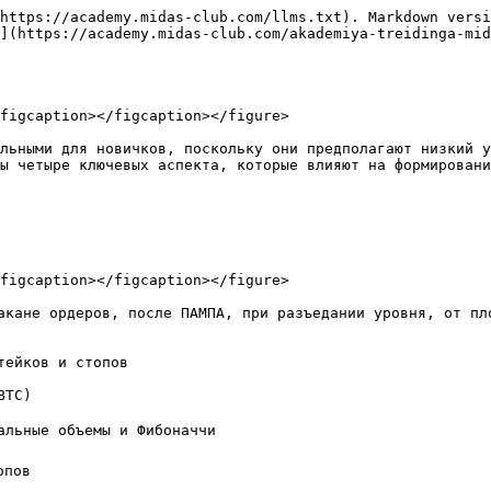
https://academy.midas-club.com/llms.txt). Markdown versi
](https://academy.midas-club.com/akademiya-treidinga-mi
figcaption></figcaption></figure>

льными для новичков, поскольку они предполагают низкий у
ы четыре ключевых аспекта, которые влияют на формировани
figcaption></figcaption></figure>

акане ордеров, после ПАМПА, при разъедании уровня, от пл
ейков и стопов

TC)

альные объемы и Фибоначчи

пов
