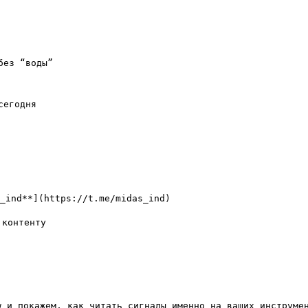
ез “воды”

егодня

_ind**](https://t.me/midas_ind)

контенту

w и покажем, как читать сигналы именно на ваших инструмен