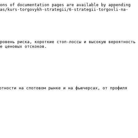
ons of documentation pages are available by appending 
das/kurs-torgovykh-strategii/6-strategii-torgovli-na-
ровень риска, короткие стоп-лоссы и высокую вероятность 
е ценовых отскоков.

отности на спотовом рынке и на фьючерсах, от профиля 