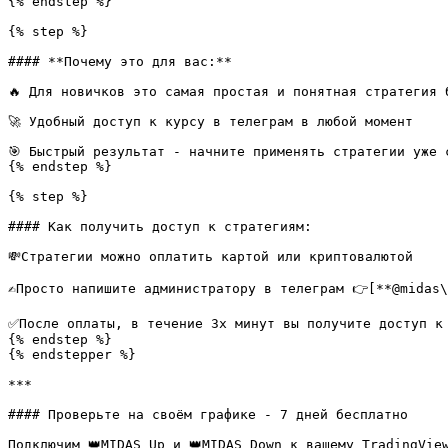
{% endstep %}

{% step %}

#### **Почему это для вас:**

🔥 Для новичков это самая простая и понятная стратегия б
🚀 Удобный доступ к курсу в телеграм в любой момент

🎯 Быстрый результат - начните применять стратегии уже с
{% endstep %}

{% step %}

#### Как получить доступ к стратегиям:

💸Стратегии можно оплатить картой или криптовалютой

✍️Просто напишите администратору в телеграм 👉[**@midas\
✅После оплаты, в течение 3х минут вы получите доступ к 
{% endstep %}

{% endstepper %}

***

#### Проверьте на своём графике - 7 дней бесплатно

Подключим 👑MIDAS Up и 👑MIDAS Down к вашему TradingVie