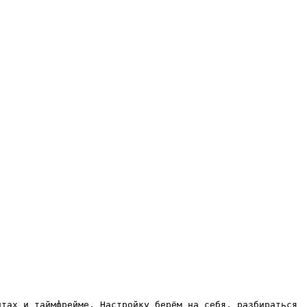
тах и таймфрейме. Настройку берём на себя, разбираться 