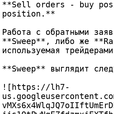
**Sell orders - buy pos
position.**

Работа с обратными заяв
**Sweep**, либо же **Ra
используемая трейдерами)
**Sweep** выглядит след
![https://lh7-
us.googleusercontent.co
vMXs6x4WlqJQ7oIIftUmErD