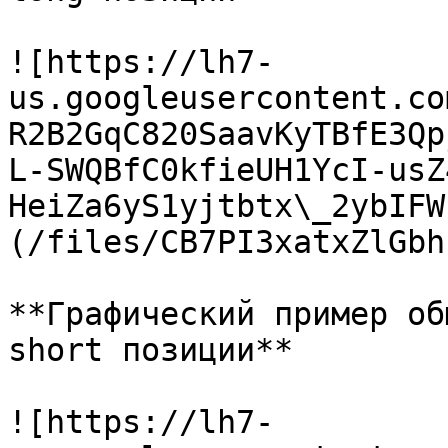
![https://lh7-
us.googleusercontent.co
R2B2GqC820SaavKyTBfE3Qp
L-SWQBfC0kfieUH1YcI-usZ
HeiZa6yS1yjtbtx\_2ybIFW
(/files/CB7PI3xatxZlGbh
**Графический пример об
short позиции**

![https://lh7-