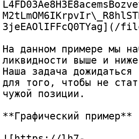
L4FD03Ae8H3E8acemsBozve
M2tLmOM6IKrpvIr\_R8hlST
3jeEAOlIFFcQ0TYag](/fil
На данном примере мы на
ликвидности выше и ниже
Наша задача дожидаться 
для того, чтобы не стат
чужой позиции.

**Графический пример**

![https://lh7-