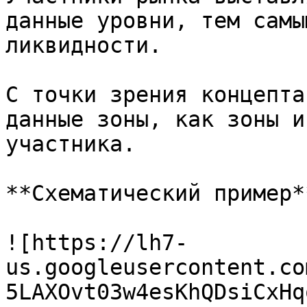
данные уровни, тем самы
ликвидности.

С точки зрения концепта
данные зоны, как зоны и
участника.

**Схематический пример**
![https://lh7-
us.googleusercontent.co
5LAXOvt03w4esKhQDsiCxHq