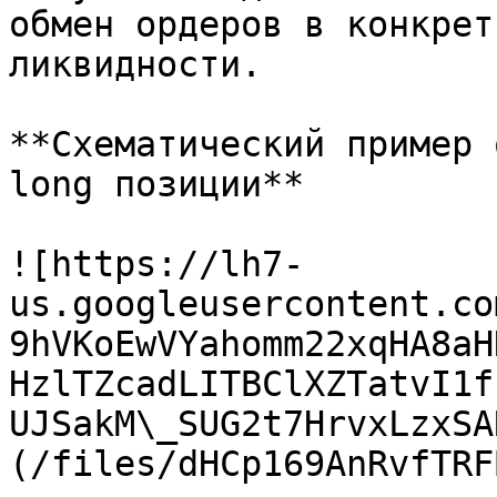
обмен ордеров в конкрет
ликвидности.

**Схематический пример 
long позиции**

![https://lh7-
us.googleusercontent.co
9hVKoEwVYahomm22xqHA8aH
HzlTZcadLITBClXZTatvI1f
UJSakM\_SUG2t7HrvxLzxSA
(/files/dHCp169AnRvfTRF