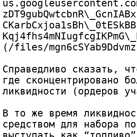
us.googleusercontent.co
zDT9gubQwtcbnR\_GcnIABx
CKarbCxjoa1sBh\_0tESkBB
Kqj4fhs4mNIugfcgIKPmG\_
(/files/mgn6cSYab9Ddvmz
Справедливо сказать, чт
где сконцентрировано бо
ликвидности (ордеров уч
В то же время ликвиднос
средством для набора по
выступать как “топливо”