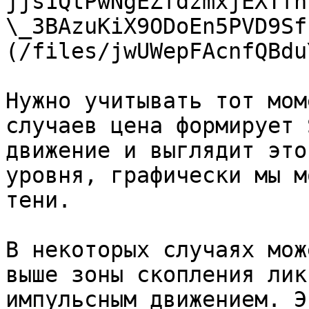
jjs1QtPwNgEZfdzmxjEXTfh
\_3BAzuKiX9ODoEn5PVD9Sf
(/files/jwUWepFAcnfQBdu
Нужно учитывать тот мом
случаев цена формирует 
движение и выглядит это
уровня, графически мы м
тени.

В некоторых случаях мож
выше зоны скопления лик
импульсным движением. Э