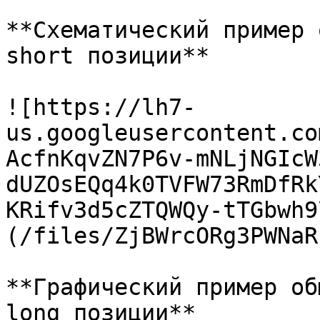
**Схематический пример 
short позиции**

![https://lh7-
us.googleusercontent.co
AcfnKqvZN7P6v-mNLjNGIcW
dUZOsEQq4k0TVFW73RmDfRk
KRifv3d5cZTQWQy-tTGbwh9
(/files/ZjBWrcORg3PWNaR
**Графический пример об
long позиции**
