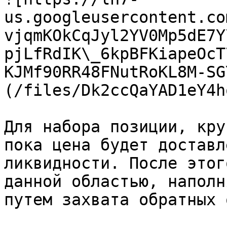
us.googleusercontent.co
vjqmKOkCqJyl2YV0Mp5dE7Y
pjLfRdIK\_6kpBFKiapeOcT
KJMf90RR48FNutRoKL8M-SG
(/files/Dk2ccQaYAD1eY4h
Для набора позиции, кру
пока цена будет доставл
ликвидности. После этог
данной областью, наполн
путем захвата обратных 